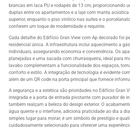
brancas em laca PU e rodapés de 13 cm, proporcionando u
duplas entre os apartamentos e a laje com manta acústica
superior, enquanto o piso vinílico nas suítes e o porcelana
conferem um toque de modernidade e requinte.
Cada detalhe do Edifício Gran View com Ap decorado foi p
residencial única. A infraestrutura inclui aquecimento a gás
individuais, assegurando economia e conveniência. Os ap
planejadas e uma sacada com churrasqueira, ideal para mo
lavabo complementam a funcionalidade dos espaços, torna
conforto e estilo. A integração de tecnologia é evidente co
além de um QR code na porta principal que fornece inform
A segurança e a estética são prioridades no Edifício Gran 
integrada e a porta de entrada pivotante com puxador de 
também realçam a beleza do design exterior. O acabament
água quente e o interfone, adiciona praticidade ao dia a 
simples lugar para morar; é um símbolo de prestígio e qual
cuidadosamente selecionado para oferecer uma experiência