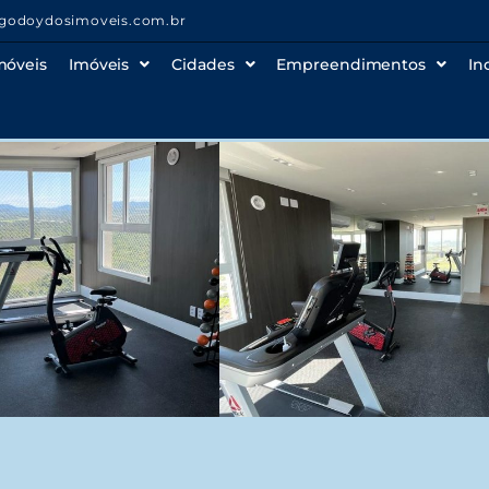
godoydosimoveis.com.br
móveis
Imóveis
Cidades
Empreendimentos
In