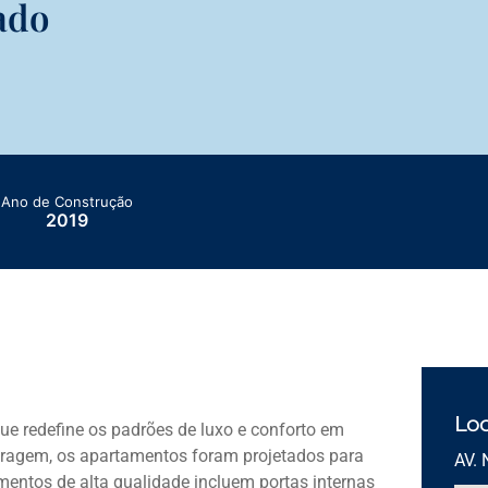
ado
Ano de Construção
2019
Loc
ue redefine os padrões de luxo e conforto em
aragem, os apartamentos foram projetados para
AV. 
mentos de alta qualidade incluem portas internas