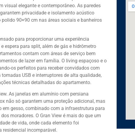
m visual elegante e contemporâneo. As paredes
 garantem privacidade e isolamento acústico
to polido 90×90 cm nas áreas sociais e banheiros
ensado para proporcionar uma experiência
 e espera para split, além de gás e hidrômetro
artamentos contam com áreas de serviço bem
mentos de lazer em família. O living espaçoso e o
ndo-os perfeitos para receber convidados com
m tomadas USB e interruptores de alta qualidade,
ações técnicas detalhadas do apartamento.
View. As janelas em alumínio com persiana
inox não só garantem uma proteção adicional, mas
o em gesso, combinado com a infraestrutura para
dia dos moradores. O Gran View é mais do que um
idade de vida, onde cada elemento foi
 residencial incomparável.