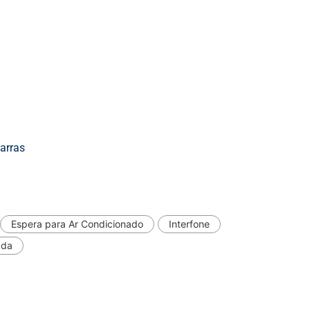
arras
Espera para Ar Condicionado
Interfone
ada