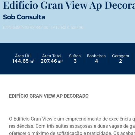
Edifício Gran View Ap Decor
Sob Consulta
CONDOMÍNIO R$ 847,00
| IPTU R$ 6.539,00
Área Útil
Área Total
Suítes
Banheiros
Garagem
144.65
207.46
3
4
2
m²
m²
EDIFÍCIO GRAN VIEW AP DECORADO
O Edifício Gran View é um empreendimento de excelência q
residências. Com três suítes espaçosas e duas vagas de g
oferecer o máximo de sofisticação e praticidade. Os acaba