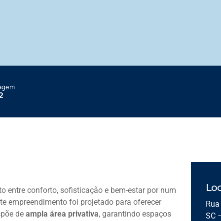
agem
2
Loc
ito entre conforto, sofisticação e bem-estar por num
ste empreendimento foi projetado para oferecer
Rua 
spõe de
ampla área privativa
, garantindo espaços
SC 