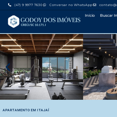
(47) 9 9977 7630
Conversar no WhatsApp
contato@
Início
Buscar I
APARTAMENTO
EM
ITAJAÍ