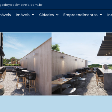
godoydosimoveis.com.br
móveis
Imóveis
Cidades
Empreendimentos
In