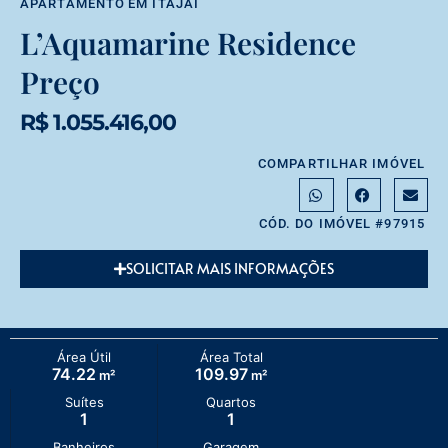
APARTAMENTO
EM
ITAJAÍ
L’Aquamarine Residence
Preço
R$ 1.055.416,00
COMPARTILHAR IMÓVEL
CÓD. DO IMÓVEL #97915
SOLICITAR MAIS INFORMAÇÕES
Área Útil
Área Total
74.22
109.97
m²
m²
Suítes
Quartos
1
1
Banheiros
Garagem