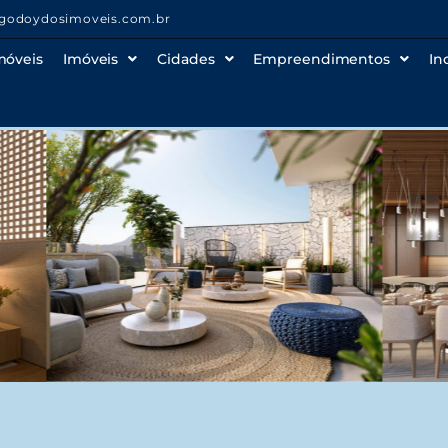
godoydosimoveis.com.br
móveis
Imóveis
Cidades
Empreendimentos
In