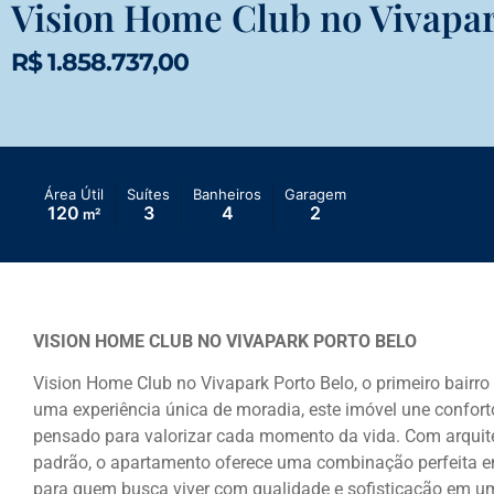
Vision Home Club no Vivapar
R$ 1.858.737,00
Área Útil
Suítes
Banheiros
Garagem
120
3
4
2
m²
VISION HOME CLUB NO VIVAPARK PORTO BELO
Vision Home Club no
Vivapark Porto Belo
, o primeiro bairr
uma experiência única de moradia, este imóvel une confor
pensado para valorizar cada momento da vida. Com arqui
padrão, o apartamento oferece uma combinação perfeita ent
para quem busca viver com qualidade e sofisticação em um