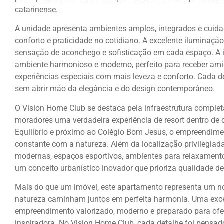
catarinense.
A unidade apresenta ambientes amplos, integrados e cuid
conforto e praticidade no cotidiano. A excelente iluminação
sensação de aconchego e sofisticação em cada espaço. A in
ambiente harmonioso e moderno, perfeito para receber ami
experiências especiais com mais leveza e conforto. Cada d
sem abrir mão da elegância e do design contemporâneo.
O Vision Home Club se destaca pela infraestrutura completa
moradores uma verdadeira experiência de resort dentro de 
Equilíbrio e próximo ao Colégio Bom Jesus, o empreendime
constante com a natureza. Além da localização privilegia
modernas, espaços esportivos, ambientes para relaxamento,
um conceito urbanístico inovador que prioriza qualidade de
Mais do que um imóvel, este apartamento representa um novo
natureza caminham juntos em perfeita harmonia. Uma exce
empreendimento valorizado, moderno e preparado para ofere
inspiradora. No Vision Home Club, cada detalhe foi pensa