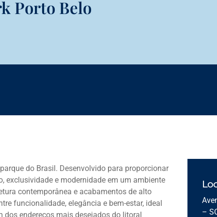
k Porto Belo
o parque do Brasil. Desenvolvido para proporcionar
to, exclusividade e modernidade em um ambiente
Loc
tetura contemporânea e acabamentos de alto
Aven
re funcionalidade, elegância e bem-estar, ideal
– S
 dos endereços mais desejados do litoral