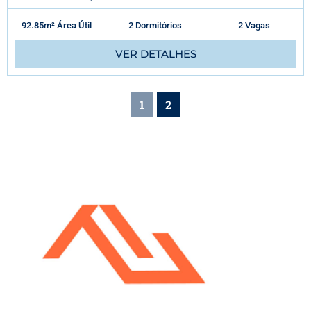
92.85m² Área Útil
2 Dormitórios
2 Vagas
VER DETALHES
1
2