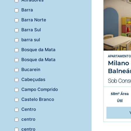
Barra
Barra Norte
Barra Sul
barra sul
Bosque da Mata
APARTAMENTO
Bosque da Mata
Milano
Bucarein
Balneár
Cabeçudas
Sob Consu
Campo Comprido
68m² Área
Castelo Branco
Útil
Centro
centro
centro