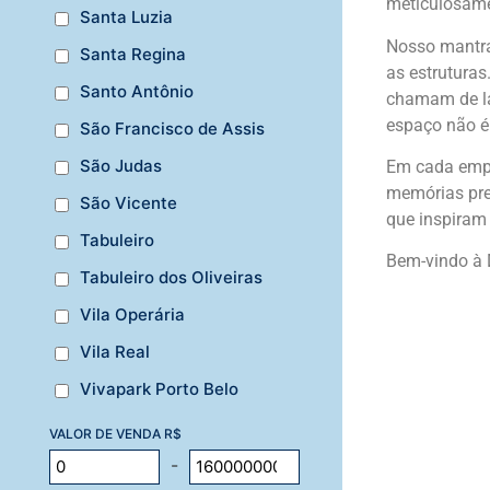
meticulosame
Santa Luzia
Nosso mantra
Santa Regina
as estruturas
Santo Antônio
chamam de la
espaço não é
São Francisco de Assis
São Judas
Em cada empr
memórias pre
São Vicente
que inspiram 
Tabuleiro
Bem-vindo à 
Tabuleiro dos Oliveiras
Vila Operária
Vila Real
Vivapark Porto Belo
VALOR DE VENDA R$
-