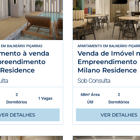
EM
BALNEÁRIO PIÇARRAS
APARTAMENTO
EM
BALNEÁRIO PIÇAR
mento à venda
Venda de Imóvel 
reendimento
Empreendimento
 Residence
Milano Residence
lta
Sob Consulta
2
68m² Área
2
1 Vagas
Dormitórios
Útil
Dormitórios
VER DETALHES
VER DETALHES