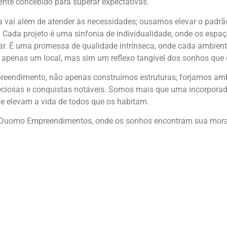
nte concebido para superar expectativas.
 vai além de atender às necessidades; ousamos elevar o padrão
. Cada projeto é uma sinfonia de individualidade, onde os esp
r. É uma promessa de qualidade intrínseca, onde cada ambien
 apenas um local, mas sim um reflexo tangível dos sonhos que 
eendimento, não apenas construímos estruturas; forjamos amb
ciosas e conquistas notáveis. Somos mais que uma incorporado
e elevam a vida de todos que os habitam.
Duomo Empreendimentos, onde os sonhos encontram sua morad