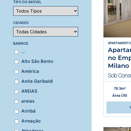
TIPO DO IMÓVEL
CIDADES
BAIRROS
APARTAMENTO
Aparta
...
no Emp
Alto São Bento
Milano
América
Sob Consu
Anita Garibaldi
78.3m²
AREIAS
Área Útil
areias
Ariribá
Armação
Atiradores