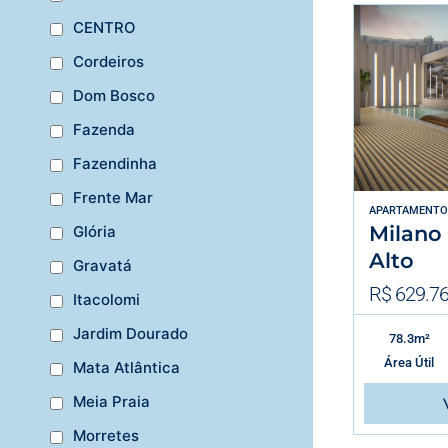
CENTRO
Cordeiros
Dom Bosco
Fazenda
Fazendinha
Frente Mar
APARTAMENTO
Milano
Glória
Alto
Gravatá
R$ 629.76
Itacolomi
Jardim Dourado
78.3m²
Área Útil
Mata Atlântica
Meia Praia
Morretes