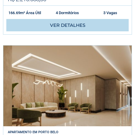
166.69m² Área Útil
4 Dormitórios
3 Vagas
VER DETALHES
APARTAMENTO
EM
PORTO BELO