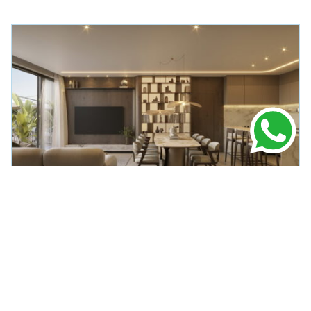
APARTAMENTO
EM
PORTO BELO
Verenna Ap à Venda Porto Belo
R$ 1.947.445,00
104m² Área Útil
2 Dormitórios
1 Vagas