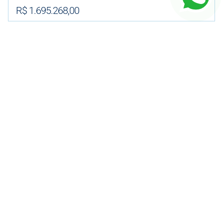
R$ 1.695.268,00
91m² Área Útil
2 Dormitórios
1 Vagas
VER DETALHES