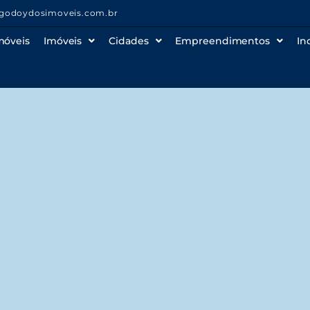
godoydosimoveis.com.br
móveis
Imóveis
Cidades
Empreendimentos
In