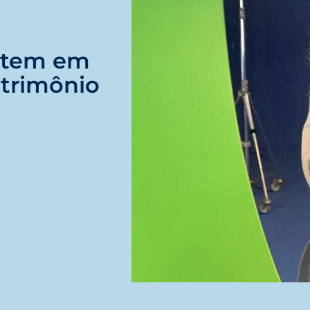
stem em
atrimônio