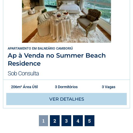
APARTAMENTO
EM
BALNEÁRIO CAMBORIÚ
Ap à Venda no Summer Beach
Residence
Sob Consulta
206m² Área Útil
3 Dormitórios
3 Vagas
VER DETALHES
1
2
3
4
5