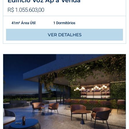
Edifício Voz Ap à Venda
R$ 1.055.603,00
41m² Área Útil
1 Dormitórios
VER DETALHES